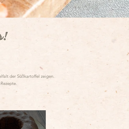
s!
falt der Süßkartoffel zeigen.
-Rezepte.
.