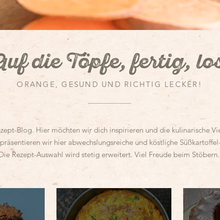
uf die Töpfe, fertig, lo
ORANGE, GESUND UND RICHTIG LECKER!
t-Blog. Hier möchten wir dich inspirieren und die kulinarische Viel
präsentieren wir hier abwechslungsreiche und köstliche Süßkartoffel
Die Rezept-Auswahl wird stetig erweitert.
Viel Freude beim Stöbern