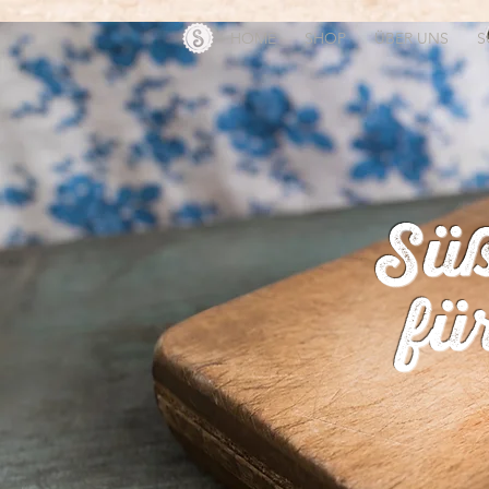
HOME
SHOP
ÜBER UNS
S
Süß
fü