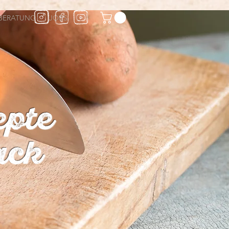
BERATUNG
JOBS
epte
ack