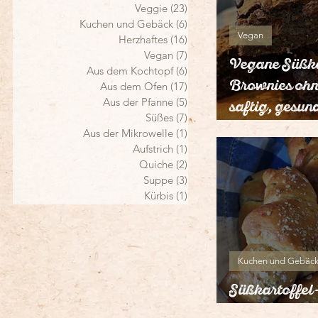
Veggie
(23)
23 Beiträge
Kuchen und Gebäck
(6)
6 Beiträge
Vegan
Herzhaftes
(16)
16 Beiträge
Vegan
(7)
7 Beiträge
Vegane Süßka
Aus dem Kochtopf
(6)
6 Beiträge
Brownies ohn
Aus dem Ofen
(17)
17 Beiträge
Aus der Pfanne
(5)
5 Beiträge
saftig, gesun
Süßes
(7)
7 Beiträge
kinderfreundl
Aus der Mikrowelle
(1)
1 Beitrag
Aufstrich
(1)
1 Beitrag
Quiche
(2)
2 Beiträge
Suppe
(3)
3 Beiträge
Kürbis
(1)
1 Beitrag
Kuchen und Gebäc
Süßkartoffel
Frühstückshö