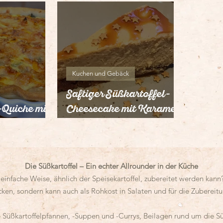
Kuchen und Gebäck
Saftiger Süßkartoffel-
-Quiche mit
Cheesecake mit Karamell
-Blättern
und Zimt
Die Süßkartoffel – Ein echter Allrounder in der Küche
 einfache Weise, ähnlich der Speisekartoffel, zubereitet werden kann
cken, sondern kann auch als Rohkost in Salaten und für die Zubereit
Süßkartoffelpfannen, -Suppen und -Currys, Beilagen rund um die Süß