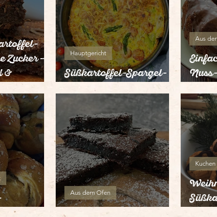
Aus de
rtoffel-
Hauptgericht
e Zucker –
Einfa
d &
Süßkartoffel-Spargel-
Nuss-
ich
Quiche
Schok
Kuchen
k
Weihn
Aus dem Ofen
-
Süßka
rnchen
Süßkartoffel-Brownies
(vega