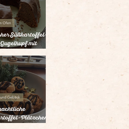
m Ofen
cher Süßkartoffel-
Gugelhupf mit
olade
 und Gebäck
achtliche
rtoffel-Plätzchen
n)