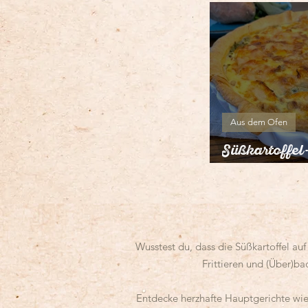
Aus dem Ofen
Süßkartoffel
Süßkartoffel
Wusstest du, dass die Süßkartoffel auf
Frittieren und (Über)ba
Entdecke herzhafte Hauptgerichte wie 