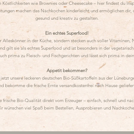
en Köstlichkeiten wie Brownies oder Cheesecake – hier findest du Ins
nleitungen machen das Nachkochen kinderleicht und ermöglichen dir,
gesund und kreativ zu gestalten.
Ein echtes Superfood!
er Alleskönner in der Küche, sondern stecken auch voller Vitaminen, 
d gilt sie als echtes Superfood und ist besonders in der vegetaris
uch prima zu Fleisch- und Fischgerichten und lässt sich prima in dei
Appetit bekommen?
jetzt unsere leckeren deutschen Bio-Süßkartoffeln aus der Lüneburg
nd bekomme die frische Ernte versandkostenfrei nach Hause geliefer
 frische Bio-Qualität direkt vom Erzeuger – einfach, schnell und nac
ir wünschen viel Spaß beim Bestellen, Ausprobieren und Nachkoche