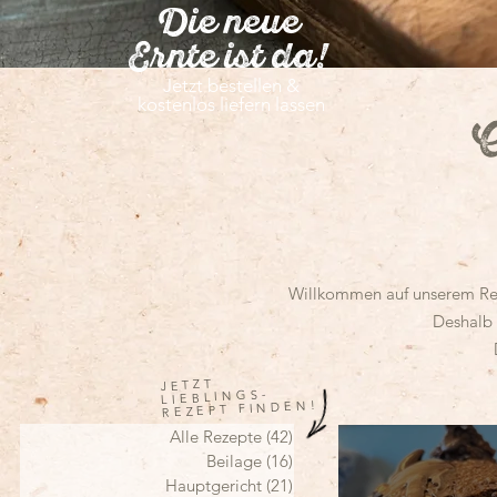
Die neue
Ernte ist da!
Jetzt bestellen &
kostenlos liefern lassen
A
Willkommen auf unserem Rezep
Deshalb 
JETZT
LIEBLINGS-
REZEPT FINDEN!
Alle Rezepte
(42)
42 Beiträge
Beilage
(16)
16 Beiträge
Hauptgericht
(21)
21 Beiträge