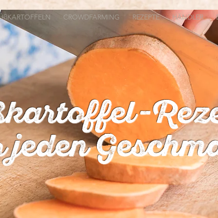
ÜßKARTOFFELN
CROWDFARMING
REZEPTE
HÄNDLER
kartoffel-Rez
r jeden Geschm