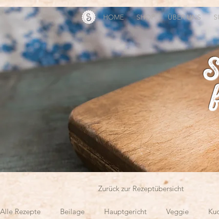
HOME
SHOP
ÜBER UNS
S
S
Zurück zur Rezeptübersicht
Alle Rezepte
Beilage
Hauptgericht
Veggie
Ku