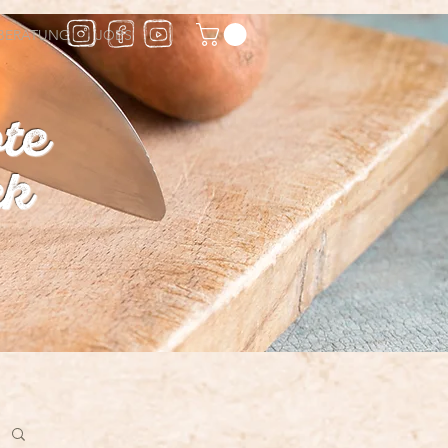
BERATUNG
JOBS
te
ck