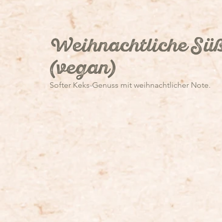
Aus dem Kochtopf
Aus dem Ofen
Aus der Pfanne
Weihnachtliche Süß
(vegan)
Suppe
Kürbis
Softer Keks-Genuss mit weihnachtlicher Note. 