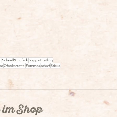
n
Schnell&Einfach
Suppe
Bratling
se
Ofenkartoffel
Pommes
scharf
Sticks
 im Shop