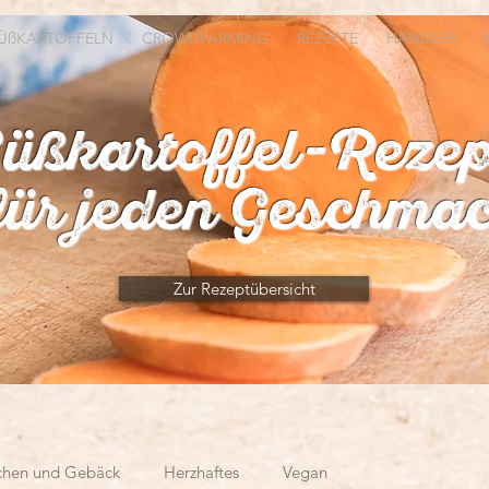
ÜßKARTOFFELN
CROWDFARMING
REZEPTE
HÄNDLER
üßkartoffel-Rezep
für jeden Geschma
Zur Rezeptübersicht
chen und Gebäck
Herzhaftes
Vegan