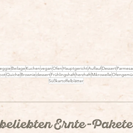
veggie
Beilage
Kuchen
vegan
Ofen
Hauptgericht
Auflauf
Dessert
Parmesa
pot
Quiche
Brownie
dessert
Frühlingshaft
herzhaft
Mikrowelle
Ofengemü
Süßkartoffelblätter
ßkartoffel-
 mit Karamell
beliebten Ernte-Pakete