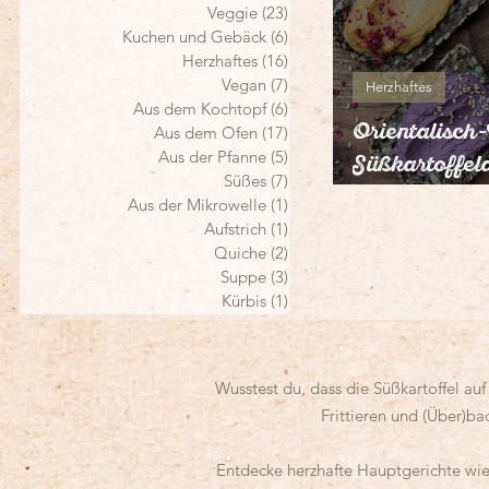
Veggie
(23)
23 Beiträge
Kuchen und Gebäck
(6)
6 Beiträge
Herzhaftes
(16)
16 Beiträge
Vegan
(7)
7 Beiträge
Herzhaftes
Aus dem Kochtopf
(6)
6 Beiträge
Orientalisch
Aus dem Ofen
(17)
17 Beiträge
Aus der Pfanne
(5)
5 Beiträge
Süßkartoffela
Süßes
(7)
7 Beiträge
(vegan)
Aus der Mikrowelle
(1)
1 Beitrag
Aufstrich
(1)
1 Beitrag
Quiche
(2)
2 Beiträge
Suppe
(3)
3 Beiträge
Kürbis
(1)
1 Beitrag
Wusstest du, dass die Süßkartoffel auf
Frittieren und (Über)ba
Entdecke herzhafte Hauptgerichte wie 