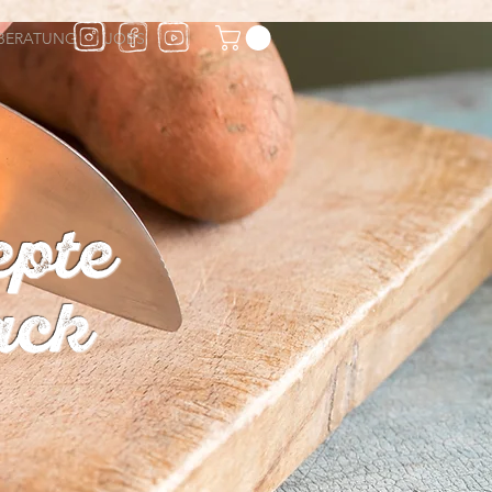
BERATUNG
JOBS
epte
ack