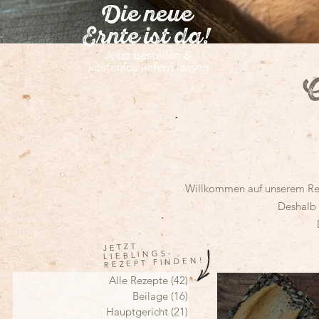
Die neue
Ernte ist da!
Jetzt bestellen &
kostenlos liefern lassen
A
Willkommen auf unserem Rezep
Deshalb 
JETZT
LIEBLINGS-
REZEPT FINDEN!
Alle Rezepte
(42)
42 Beiträge
Beilage
(16)
16 Beiträge
Hauptgericht
(21)
21 Beiträge