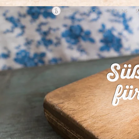
HOME
SHOP
ÜBER UNS
S
Süß
fü