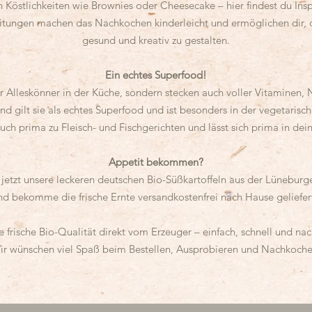
en Köstlichkeiten wie Brownies oder Cheesecake – hier findest du Ins
nleitungen machen das Nachkochen kinderleicht und ermöglichen dir,
gesund und kreativ zu gestalten.
Ein echtes Superfood!
er Alleskönner in der Küche, sondern stecken auch voller Vitaminen, 
d gilt sie als echtes Superfood und ist besonders in der vegetaris
uch prima zu Fleisch- und Fischgerichten und lässt sich prima in dei
Appetit bekommen?
jetzt unsere leckeren deutschen Bio-Süßkartoffeln aus der Lüneburg
nd bekomme die frische Ernte versandkostenfrei nach Hause geliefer
 frische Bio-Qualität direkt vom Erzeuger – einfach, schnell und nac
ir wünschen viel Spaß beim Bestellen, Ausprobieren und Nachkoche