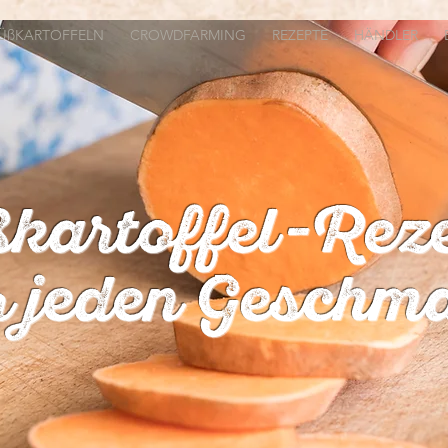
ÜßKARTOFFELN
CROWDFARMING
REZEPTE
HÄNDLER
kartoffel-Rez
r jeden Geschm