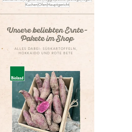
Kuchen
Ofen
Hauptgericht
Unsere beliebten Ernte-
Süßkartoffel-
Indisches Süßka
Pakete im Shop
Ofengemüse
Curry mit Butter-
Chicken
ALLES DABEI: SÜßKARTOFFELN,
HOKKAIDO UND ROTE BETE