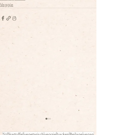
Veggie
Süßkartoffel
vegetarisch
veggie
backen
Beilage
vegan