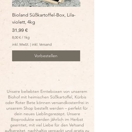
Bioland Süßkartoffel-Box, Lila-
Bioland Süßkartoffel-Box
violett, 4kg
bunter Mix, 4kg
Preis
Preis
31,99 €
30,99 €
8,00 €
/
1kg
7,75 €
/
1kg
8
7
inkl. MwSt.
|
inkl. Versand
inkl. MwSt.
,
,
0
7
Vorbestellen
0
5
€
€
p
p
r
r
o
o
1
1
K
K
Unsere beliebten Ernteboxen von unserem
i
i
Biohof mit heimischen Süßkartoffel, Kürbis
l
l
oder Roter Bete können versandkostenfrei in
o
o
unserem Shop bestellt werden
– perfekt
für
g
g
r
r
dein neues Lieblingsrezept. Unsere
a
a
Bioprodukte werden jährlich im Herbst
m
m
geerntet, mit viel Liebe für den Versand
m
m
aufbereitet, nachhaltig verpackt und gratis zu