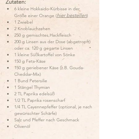
Zutaten:
6 kleine Hokkaido-Kürbisse in der 
hier bestellen
Größe einer Orange (
)
1 Zwiebel
2 Knoblauchzehen
250 g gemischtes Hackfleisch
200 g Linsen aus der Dose (abgetropft) 
oder ca. 120 g gegarte Linsen
1 kleine Süßkartoffel von Sönke
150 g Feta-Käse
150 g geriebener Käse (z.B. Gouda-
Cheddar-Mix)
1 Bund Petersilie
1 Stängel Thymian
2 TL Paprika edelsüß
1/2 TL Paprika rosenscharf
1/4 TL Cayennepfeffer (optional, je nach 
gewünschter Schärfe)
Salz und Pfeffer nach Geschmack
Olivenöl