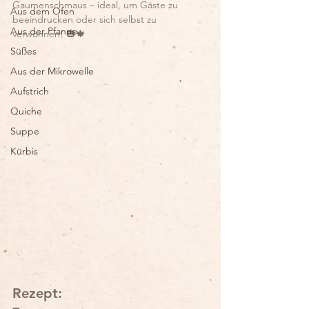
Gaumenschmaus – ideal, um Gäste zu 
Aus dem Ofen
beeindrucken oder sich selbst zu 
Aus der Pfanne
verwöhnen! 🎃🍁
Süßes
Aus der Mikrowelle
Aufstrich
Quiche
Suppe
Kürbis
Rezept: