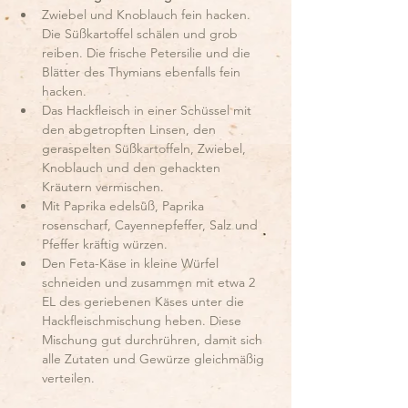
Zwiebel und Knoblauch fein hacken. 
Die Süßkartoffel schälen und grob 
reiben. Die frische Petersilie und die 
Blätter des Thymians ebenfalls fein 
hacken.
Das Hackfleisch in einer Schüssel mit 
den abgetropften Linsen, den 
geraspelten Süßkartoffeln, Zwiebel, 
Knoblauch und den gehackten 
Kräutern vermischen.
Mit Paprika edelsüß, Paprika 
rosenscharf, Cayennepfeffer, Salz und 
Pfeffer kräftig würzen. 
Den Feta-Käse in kleine Würfel 
schneiden und zusammen mit etwa 2 
EL des geriebenen Käses unter die 
Hackfleischmischung heben. Diese 
Mischung gut durchrühren, damit sich 
alle Zutaten und Gewürze gleichmäßig 
verteilen.