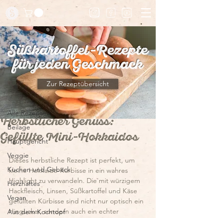
Süßkartoffel-Rezepte
für jeden Geschmack
Beitrag
Zur Rezeptübersicht
Alle Rezepte
Alle Rezepte
Herbstlicher Genuss:
Beilage
Gefüllte Mini-Hokkaidos
Hauptgericht
Veggie
Dieses herbstliche Rezept ist perfekt, um 
Kuchen und Gebäck
kleine Hokkaido-Kürbisse in ein wahres 
Highlight zu verwandeln. Die mit würzigem 
Herzhaftes
Hackfleisch, Linsen, Süßkartoffel und Käse 
Vegan
gefüllten Kürbisse sind nicht nur optisch ein 
Hingucker, sondern auch ein echter 
Aus dem Kochtopf