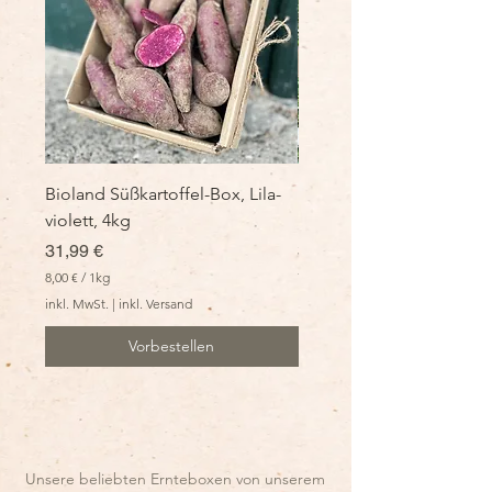
Bioland Süßkartoffel-Box, Lila-
Bioland Süßkartoffel-Box
violett, 4kg
bunter Mix, 4kg
Preis
Preis
31,99 €
30,99 €
8,00 €
/
1kg
7,75 €
/
1kg
8
7
inkl. MwSt.
|
inkl. Versand
inkl. MwSt.
,
,
0
7
Vorbestellen
0
5
€
€
p
p
r
r
o
o
1
1
K
K
Unsere beliebten Ernteboxen von unserem
i
i