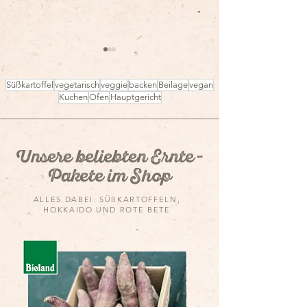
Süßkartoffel
vegetarisch
veggie
backen
Beilage
vegan
Kuchen
Ofen
Hauptgericht
Unsere beliebten Ernte-
Ofenkartoffel a
Süßkartoffel-
Pakete im Shop
Ofengemüse
ALLES DABEI: SÜßKARTOFFELN,
HOKKAIDO UND ROTE BETE